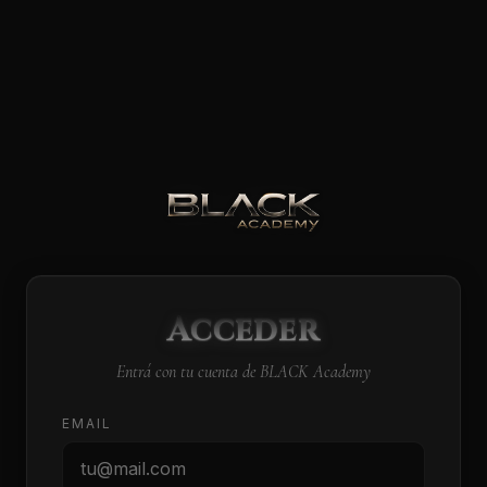
INICIO
01
PROGRAMAS
02
MÉTODO
03
Acceder
CREDENCIALES
04
Entrá con tu cuenta de BLACK Academy
REDES SOCIALES
05
EMAIL
INICIAR SESIÓN
06