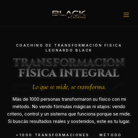
COACHING DE TRANSFORMACIÓN FÍSICA
LEONARDO BLACK
TRANSFORMACIÓN
INICIO
01
FÍSICA INTEGRAL
PROGRAMAS
02
Lo que se mide, se transforma.
Más de 1000 personas transformaron su físico con mi
MÉTODO
03
método. No vendo fórmulas mágicas ni atajos: vendo
criterio, control y un sistema que funciona porque se mide.
CREDENCIALES
04
Si buscás resultados reales y sostenidos, este es tu lugar.
REDES SOCIALES
+1000 TRANSFORMACIONES · MÉTODO
05